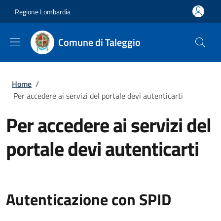
Salta al contenuto principale
Skip to footer content
Regione Lombardia
Comune di Taleggio
Briciole di pane
Home
/
Per accedere ai servizi del portale devi autenticarti
Per accedere ai servizi del
portale devi autenticarti
Autenticazione con SPID