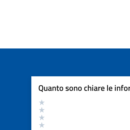
Quanto sono chiare le info
Valutazione
Valuta 5 stelle su 5
Valuta 4 stelle su 5
Valuta 3 stelle su 5
Valuta 2 stelle su 5