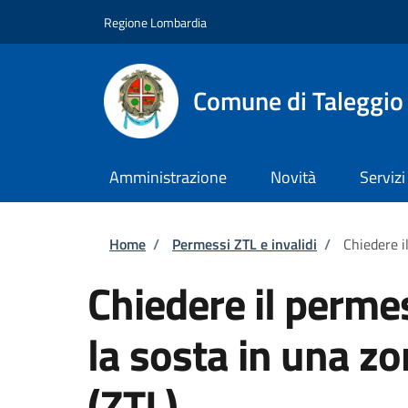
Salta al contenuto principale
Skip to footer content
Regione Lombardia
Comune di Taleggio
Amministrazione
Novità
Servizi
Briciole di pane
Home
/
Permessi ZTL e invalidi
/
Chiedere il
Chiedere il permes
la sosta in una zo
(ZTL)