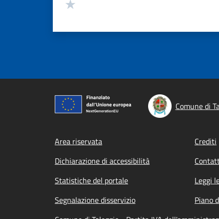
Valuta 1 stelle su 5
Comune di Ta
Footer menu
Area riservata
Crediti
Dichiarazione di accessibilità
Contatt
Statistiche del portale
Leggi l
Segnalazione disservizio
Piano d