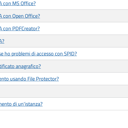
/A con MS Office?
/A con Open Office?
/A con PDFCreator?
A?
se ho problemi di accesso con SPID?
tificato anagrafico?
ento usando File Protector?
mento di un'istanza?