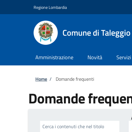
Salta al contenuto principale
Skip to footer content
Regione Lombardia
Comune di Taleggio
Amministrazione
Novità
Servizi
Briciole di pane
Home
/
Domande frequenti
Domande frequen
Cerca i contenuti che nel titolo