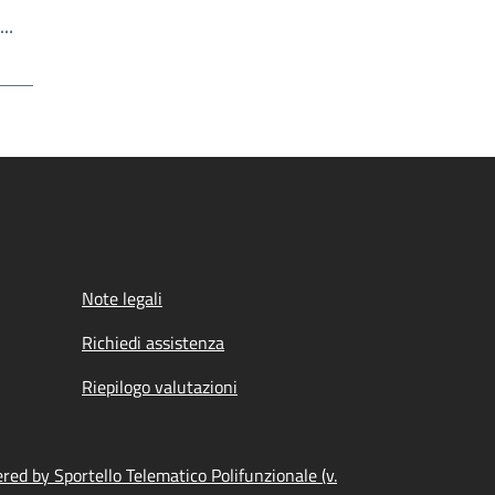
Write the page number you want to go to
a…
Note legali
Richiedi assistenza
Riepilogo valutazioni
ed by Sportello Telematico Polifunzionale (v.