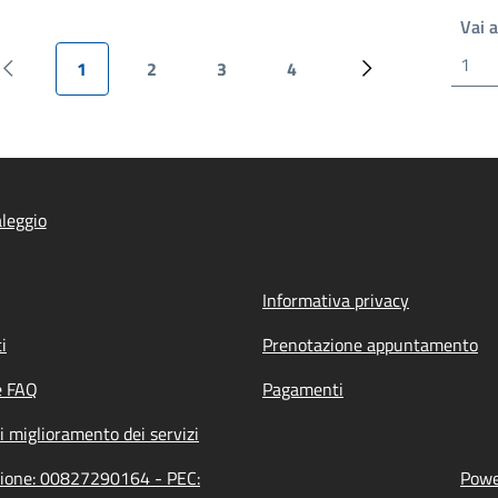
Vai 
1
2
3
4
Pagina precedente
Pagina attuale
Pagina
Pagina
Pagina
Prossima pagina
leggio
Informativa privacy
i
Prenotazione appuntamento
e FAQ
Pagamenti
i miglioramento dei servizi
azione: 00827290164 - PEC:
Power