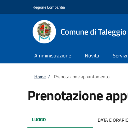
Salta al contenuto principale
Skip to footer content
Regione Lombardia
Comune di Taleggio
Amministrazione
Novità
Servizi
Briciole di pane
Home
/
Prenotazione appuntamento
Prenotazione ap
LUOGO
DATA E ORARI