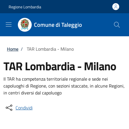
Salta al contenuto principale
Skip to footer content
Regione Lombardia
Comune di Taleggio
Briciole di pane
Home
/
TAR Lombardia - Milano
TAR Lombardia - Milano
Il TAR ha competenza territoriale regionale e sede nei
capoluoghi di Regione, con sezioni staccate, in alcune Regioni,
in centri diversi dal capoluogo
Condividi