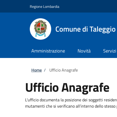
Salta al contenuto principale
Skip to footer content
Regione Lombardia
Comune di Taleggio
Amministrazione
Novità
Servizi
Briciole di pane
Home
/
Ufficio Anagrafe
Ufficio Anagrafe
L'ufficio documenta la posizione dei soggetti residen
mutamenti che si verificano all’interno dello stesso p