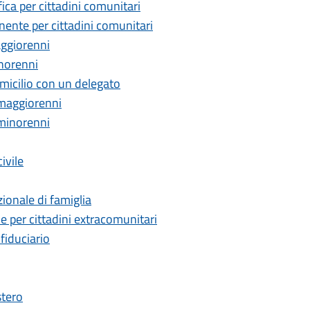
fica per cittadini comunitari
nente per cittadini comunitari
aggiorenni
inorenni
domicilio con un delegato
r maggiorenni
 minorenni
civile
ionale di famiglia
e per cittadini extracomunitari
 fiduciario
stero