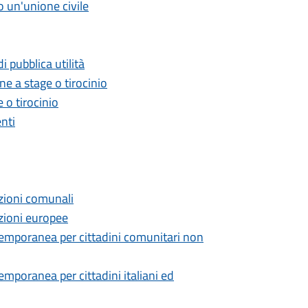
o un'unione civile
i pubblica utilità
e a stage o tirocinio
o tirocinio
nti
lezioni comunali
lezioni europee
 temporanea per cittadini comunitari non
emporanea per cittadini italiani ed