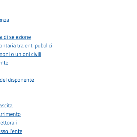
enza
 di selezione
ntaria tra enti pubblici
oni o unioni civili
ente
 del disponente
ascita
marrimento
lettorali
esso l'ente