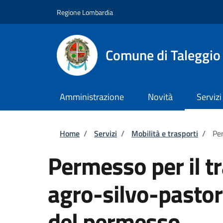
Salta al contenuto principale
Skip to footer content
Regione Lombardia
Comune di Taleggio
Amministrazione
Novità
Servizi
Briciole di pane
Home
/
Servizi
/
Mobilità e trasporti
/
Per
Permesso per il tr
agro-silvo-pastor
del permesso