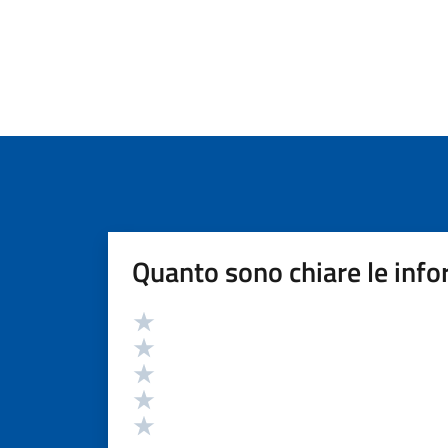
Quanto sono chiare le info
Valutazione
Valuta 5 stelle su 5
Valuta 4 stelle su 5
Valuta 3 stelle su 5
Valuta 2 stelle su 5
Valuta 1 stelle su 5