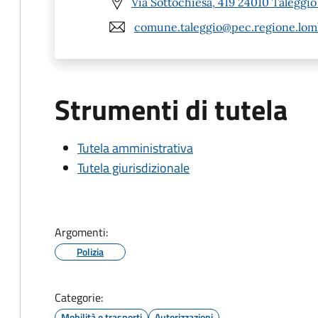
Via Sottochiesa, 419 24010 Taleggio
comune.taleggio@pec.regione.lomb
Strumenti di tutela
Tutela amministrativa
Tutela giurisdizionale
Argomenti:
Polizia
Categorie:
Mobilità e trasporti
Autorizzazioni