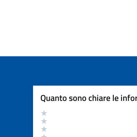
Quanto sono chiare le info
Valutazione
Valuta 5 stelle su 5
Valuta 4 stelle su 5
Valuta 3 stelle su 5
Valuta 2 stelle su 5