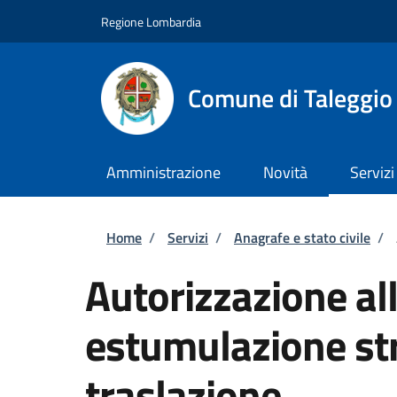
Salta al contenuto principale
Skip to footer content
Regione Lombardia
Comune di Taleggio
Amministrazione
Novità
Servizi
Briciole di pane
Home
/
Servizi
/
Anagrafe e stato civile
/
Autorizzazione al
estumulazione str
traslazione