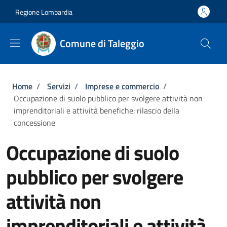
Salta al contenuto principale
Skip to footer content
Regione Lombardia
Comune di Taleggio
Briciole di pane
Home
/
Servizi
/
Imprese e commercio
/
Occupazione di suolo pubblico per svolgere attività non
imprenditoriali e attività benefiche: rilascio della
concessione
Occupazione di suolo
pubblico per svolgere
attività non
imprenditoriali e attività