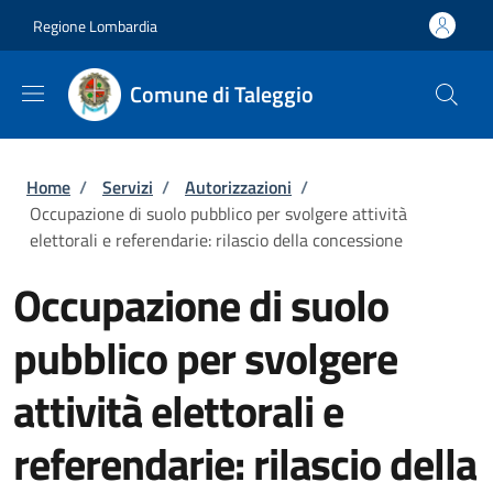
Salta al contenuto principale
Skip to footer content
Regione Lombardia
Comune di Taleggio
Briciole di pane
Home
/
Servizi
/
Autorizzazioni
/
Occupazione di suolo pubblico per svolgere attività
elettorali e referendarie: rilascio della concessione
Occupazione di suolo
pubblico per svolgere
attività elettorali e
referendarie: rilascio della