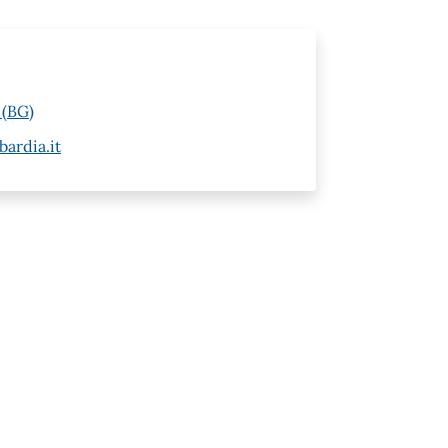
 (BG)
ardia.it