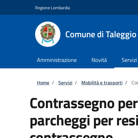
Salta al contenuto principale
Skip to footer content
Regione Lombardia
Comune di Taleggio
Amministrazione
Novità
Servizi
Briciole di pane
Home
/
Servizi
/
Mobilità e trasporti
/
Con
Contrassegno per 
parcheggi per resi
contrassegno