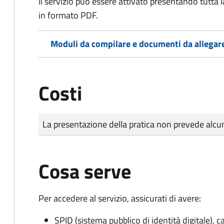
Il servizio può essere attivato presentando tutta
in formato PDF.
Moduli da compilare e documenti da allegar
Costi
Tipo di pagamento
Importo
La presentazione della pratica non prevede al
Cosa serve
Per accedere al servizio, assicurati di avere:
SPID (sistema pubblico di identità digitale), ca