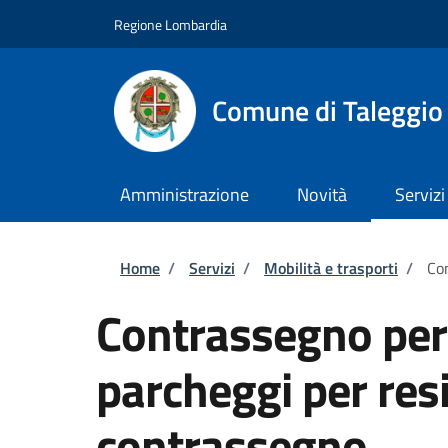
Salta al contenuto principale
Skip to footer content
Regione Lombardia
Comune di Taleggio
Amministrazione
Novità
Servizi
Briciole di pane
Home
/
Servizi
/
Mobilità e trasporti
/
Con
Contrassegno per 
parcheggi per resi
contrassegno