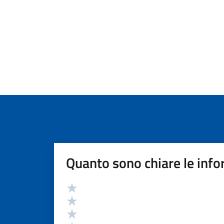
Quanto sono chiare le info
Valutazione
Valuta 5 stelle su 5
Valuta 4 stelle su 5
Valuta 3 stelle su 5