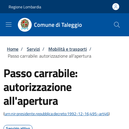
Salta al contenuto principale
Skip to footer content
Regione Lombardia
Comune di Taleggio
Briciole di pane
Home
/
Servizi
/
Mobilità e trasporti
/
Passo carrabile: autorizzazione all'apertura
Passo carrabile:
autorizzazione
all'apertura
(
urn:nir:presidente.repubblica:decreto:1992-12-16;495~art46
)
Servizio attivo