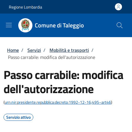
Salta al contenuto principale
Skip to footer content
Regione Lombardia
Comune di Taleggio
Briciole di pane
Home
/
Servizi
/
Mobilità e trasporti
/
Passo carrabile: modifica dell'autorizzazione
Passo carrabile: modifica
dell'autorizzazione
(
urn:nir:presidente.repubblica:decreto:1992-12-16;495~art46
)
Servizio attivo