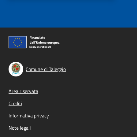
Comune di Taleggio
Footer menu
Area riservata
Crediti
Informativa privacy
Note legali