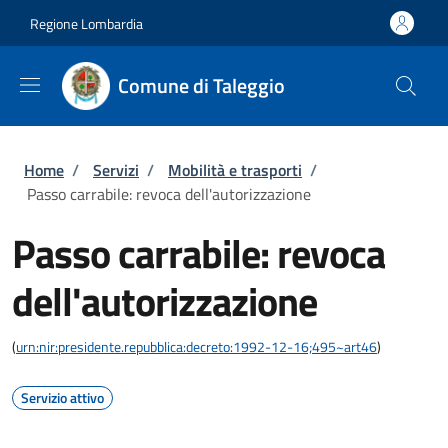
Salta al contenuto principale
Skip to footer content
Regione Lombardia
Comune di Taleggio
Briciole di pane
Home
/
Servizi
/
Mobilità e trasporti
/
Passo carrabile: revoca dell'autorizzazione
Passo carrabile: revoca
dell'autorizzazione
(
urn:nir:presidente.repubblica:decreto:1992-12-16;495~art46
)
Servizio attivo