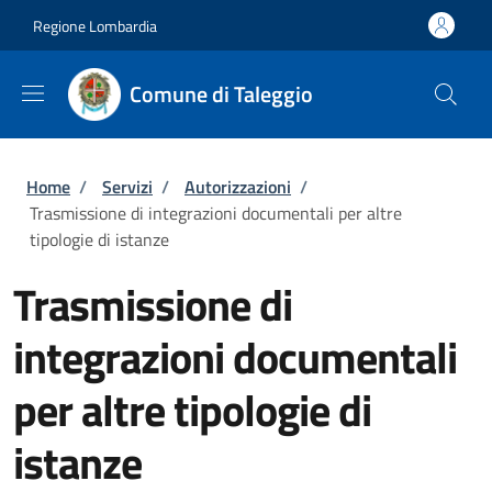
Salta al contenuto principale
Skip to footer content
Regione Lombardia
Comune di Taleggio
Briciole di pane
Home
/
Servizi
/
Autorizzazioni
/
Trasmissione di integrazioni documentali per altre
tipologie di istanze
Trasmissione di
integrazioni documentali
per altre tipologie di
istanze