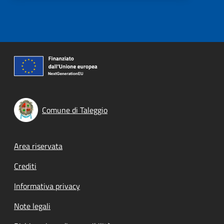
Comune di Taleggio
Footer menu
Area riservata
Crediti
Informativa privacy
Note legali