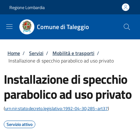
Salta al contenuto principale
Skip to footer content
Regione Lombardia
Comune di Taleggio
Briciole di pane
Home
/
Servizi
/
Mobilità e trasporti
/
Installazione di specchio parabolico ad uso privato
Installazione di specchio
parabolico ad uso privato
(
urn:nir:stato:decreto.legislativo:1992-04-30;285~art37
)
Servizio attivo