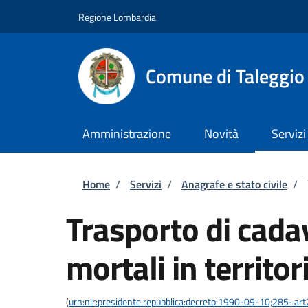
Salta al contenuto principale
Skip to footer content
Regione Lombardia
Comune di Taleggio
Amministrazione
Novità
Servizi
Briciole di pane
Home
/
Servizi
/
Anagrafe e stato civile
/
Trasporto di cadav
mortali in territor
(
urn:nir:presidente.repubblica:decreto:1990-09-10;285~ar