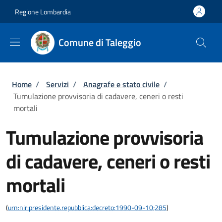
Salta al contenuto principale
Skip to footer content
Regione Lombardia
Comune di Taleggio
Briciole di pane
Home
/
Servizi
/
Anagrafe e stato civile
/
Tumulazione provvisoria di cadavere, ceneri o resti
mortali
Tumulazione provvisoria
di cadavere, ceneri o resti
mortali
(
urn:nir:presidente.repubblica:decreto:1990-09-10;285
)