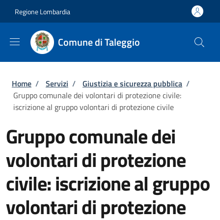
Salta al contenuto principale
Skip to footer content
Regione Lombardia
Comune di Taleggio
Briciole di pane
Home
/
Servizi
/
Giustizia e sicurezza pubblica
/
Gruppo comunale dei volontari di protezione civile:
iscrizione al gruppo volontari di protezione civile
Gruppo comunale dei
volontari di protezione
civile: iscrizione al gruppo
volontari di protezione