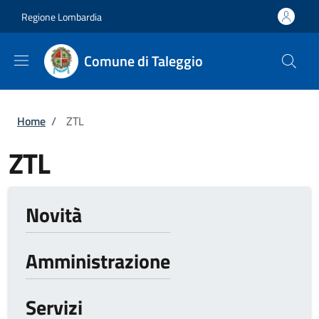
Salta al contenuto principale
Skip to footer content
Regione Lombardia
Comune di Taleggio
Briciole di pane
Home
/
ZTL
ZTL
Novità
Amministrazione
Servizi