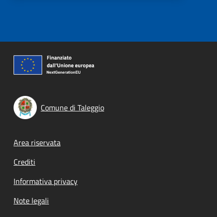
Comune di Taleggio
Footer menu
Area riservata
Crediti
Informativa privacy
Note legali