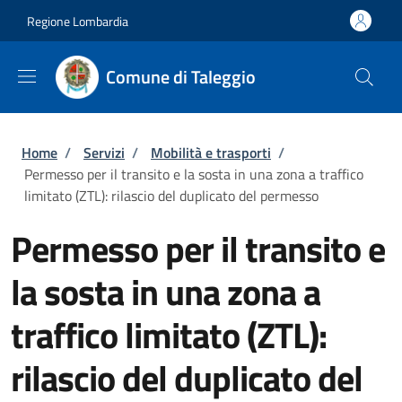
Salta al contenuto principale
Skip to footer content
Regione Lombardia
Comune di Taleggio
Briciole di pane
Home
/
Servizi
/
Mobilità e trasporti
/
Permesso per il transito e la sosta in una zona a traffico
limitato (ZTL): rilascio del duplicato del permesso
Permesso per il transito e
la sosta in una zona a
traffico limitato (ZTL):
rilascio del duplicato del