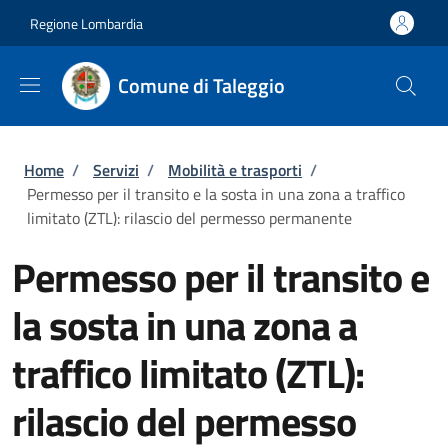
Salta al contenuto principale
Skip to footer content
Regione Lombardia
Comune di Taleggio
Briciole di pane
Home
/
Servizi
/
Mobilità e trasporti
/
Permesso per il transito e la sosta in una zona a traffico
limitato (ZTL): rilascio del permesso permanente
Permesso per il transito e
la sosta in una zona a
traffico limitato (ZTL):
rilascio del permesso