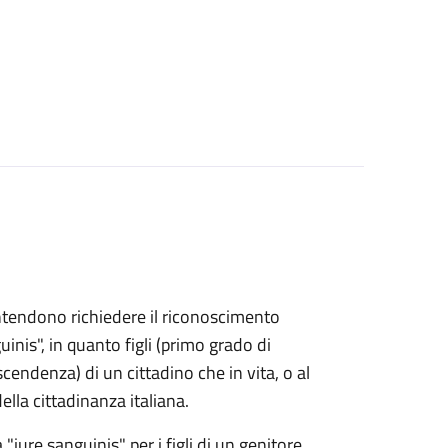
e intendono richiedere il riconoscimento
uinis", in quanto figli (primo grado di
endenza) di un cittadino che in vita, o al
lla cittadinanza italiana.
 "iure sanguinis" per i figli di un genitore