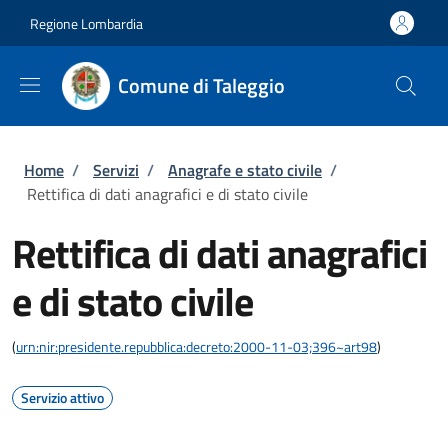
Salta al contenuto principale
Skip to footer content
Regione Lombardia
Comune di Taleggio
Briciole di pane
Home
/
Servizi
/
Anagrafe e stato civile
/
Rettifica di dati anagrafici e di stato civile
Rettifica di dati anagrafici
e di stato civile
(
urn:nir:presidente.repubblica:decreto:2000-11-03;396~art98
)
Servizio attivo